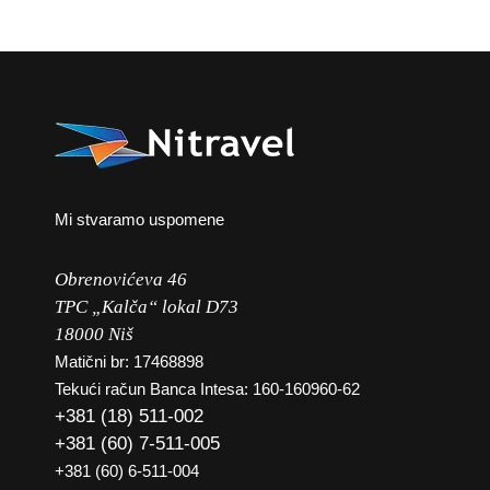
Mi stvaramo uspomene
Obrenovićeva 46
TPC „Kalča“ lokal D73
18000 Niš
Matični br: 17468898
Tekući račun Banca Intesa: 160-160960-62
+381 (18) 511-002
+381 (60) 7-511-005
+381 (60) 6-511-004