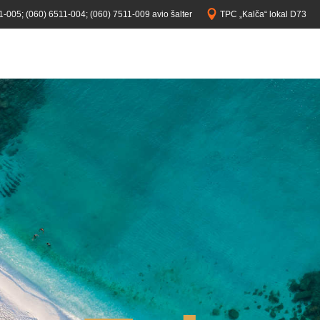
1-005;
(060) 6511-004;
(060) 7511-009 avio šalter
TPC „Kalča“ lokal D73