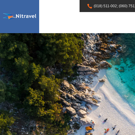
(018) 511-002; (060) 751
Crna
Home
Putovanja
Grčka
AKCIJE
Španija
Turska
Bugarska
LETO
Kontakt
Gora