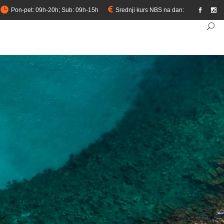
Pon-pet: 09h-20h; Sub: 09h-15h
Srednji kurs NBS na dan:
link