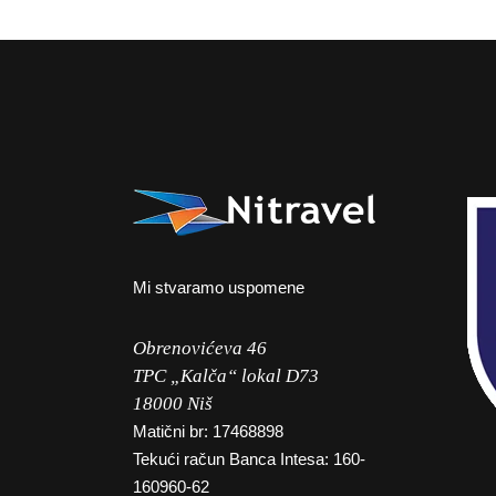
Mi stvaramo uspomene
Obrenovićeva 46
TPC „Kalča“ lokal D73
18000 Niš
Matični br: 17468898
Tekući račun Banca Intesa: 160-
160960-62