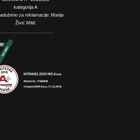
kategorija A
zaduženo za reklamacije: Marija
Živić Mitić