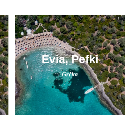
Evia, Pefki
Grčka