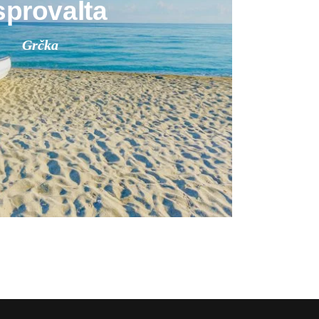
provalta
Grčka