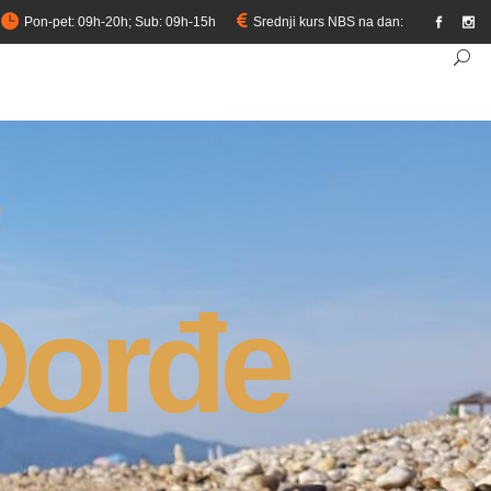
Pon-pet: 09h-20h; Sub: 09h-15h
Srednji kurs NBS na dan:
link
Đorđe