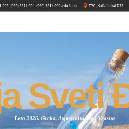
1-005;
(060) 6511-004;
(060) 7511-009 avio šalter
TPC „Kalča“ lokal D73
ja Sveti 
Leto 2026. Grcka, Asprovalta, Nea Vrasna