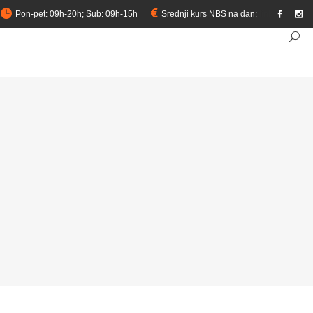
Pon-pet: 09h-20h; Sub: 09h-15h
Srednji kurs NBS na dan:
link