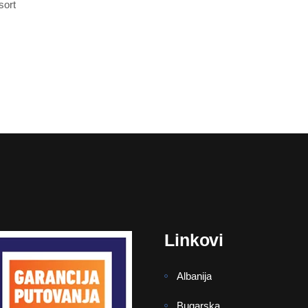
sort
Linkovi
Albanija
Bugarska