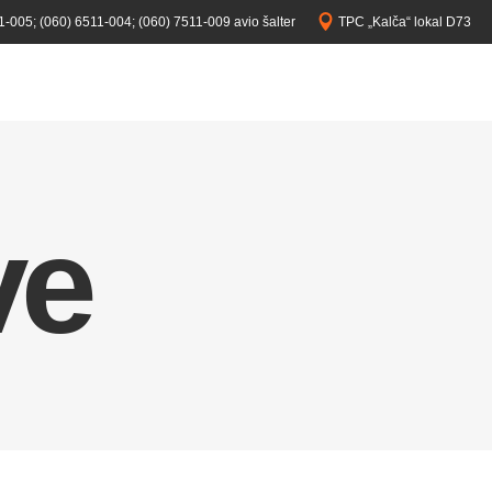
1-005;
(060) 6511-004;
(060) 7511-009 avio šalter
TPC „Kalča“ lokal D73
ve