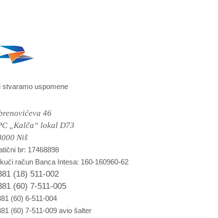
i stvaramo uspomene
brenovićeva 46
PC „Kalča“ lokal D73
8000 Niš
tični br: 17468898
kući račun Banca Intesa: 160-160960-62
381 (18) 511-002
381 (60) 7-511-005
81 (60) 6-511-004
81 (60) 7-511-009 avio šalter