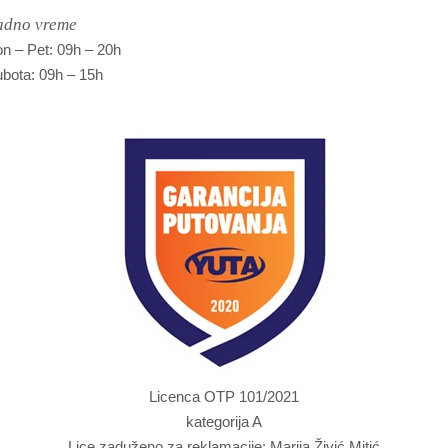
adno vreme
n – Pet: 09h – 20h
bota: 09h – 15h
Licenca OTP 101/2021
kategorija A
Lice zaduženo za reklamacije: Marija Živić Mitić