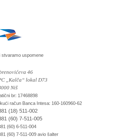
i stvaramo uspomene
brenovićeva 46
PC „Kalča“ lokal D73
8000 Niš
tični br: 17468898
kući račun Banca Intesa: 160-160960-62
381 (18) 511-002
381 (60) 7-511-005
81 (60) 6-511-004
81 (60) 7-511-009 avio šalter