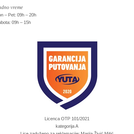
adno vreme
n – Pet: 09h – 20h
bota: 09h – 15h
Licenca OTP 101/2021
kategorija A
Lice zaduženo za reklamacije: Marija Živić Mitić