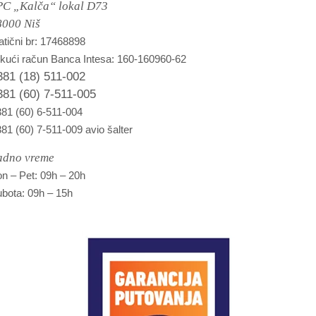
PC „Kalča“ lokal D73
8000 Niš
tični br: 17468898
kući račun Banca Intesa: 160-160960-62
381 (18) 511-002
381 (60) 7-511-005
81 (60) 6-511-004
81 (60) 7-511-009 avio šalter
adno vreme
n – Pet: 09h – 20h
bota: 09h – 15h