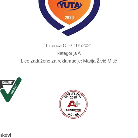
Licenca OTP 101/2021
kategorija A
Lice zaduženo za reklamacije: Marija Živić Mitić
nkovi