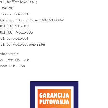
PC „Kalča“ lokal D73
8000 Niš
tični br: 17468898
kući račun Banca Intesa: 160-160960-62
381 (18) 511-002
381 (60) 7-511-005
81 (60) 6-511-004
81 (60) 7-511-009 avio šalter
adno vreme
n – Pet: 09h – 20h
bota: 09h – 15h