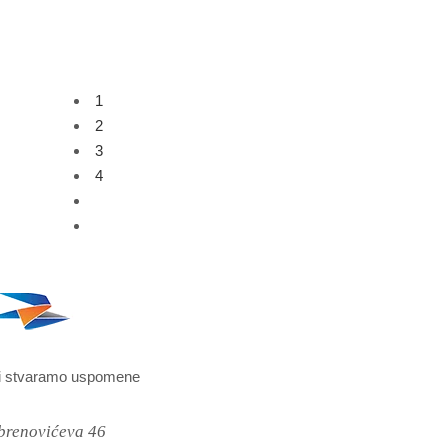
1
2
3
4
i stvaramo uspomene
brenovićeva 46