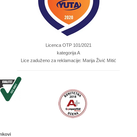
Licenca OTP 101/2021
kategorija A
Lice zaduženo za reklamacije: Marija Živić Mitić
nkovi