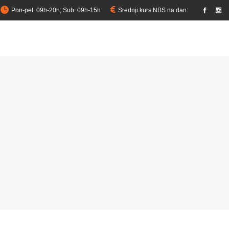
Pon-pet: 09h-20h; Sub: 09h-15h
Srednji kurs NBS na dan:
link