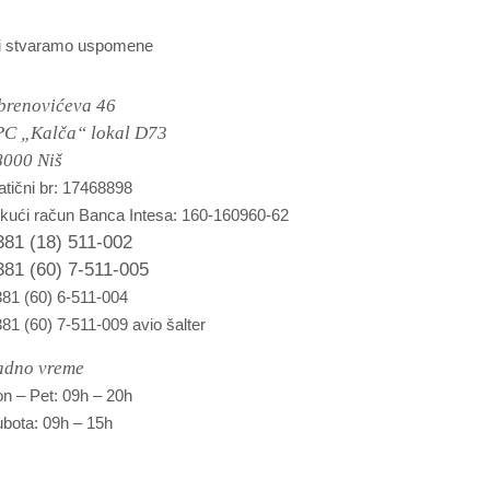
i stvaramo uspomene
brenovićeva 46
PC „Kalča“ lokal D73
8000 Niš
tični br: 17468898
kući račun Banca Intesa: 160-160960-62
381 (18) 511-002
381 (60) 7-511-005
81 (60) 6-511-004
81 (60) 7-511-009 avio šalter
adno vreme
n – Pet: 09h – 20h
bota: 09h – 15h