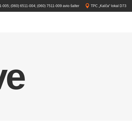
1-005;
(060) 6511-004;
(060) 7511-009 avio šalter
TPC „Kalča“ lokal D73
ve