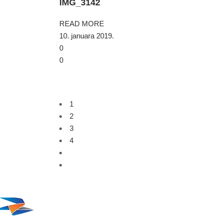
IMG_3142
READ MORE
10. januara 2019.
0
0
1
2
3
4