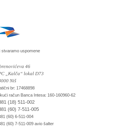
i stvaramo uspomene
brenovićeva 46
PC „Kalča“ lokal D73
8000 Niš
tični br: 17468898
kući račun Banca Intesa: 160-160960-62
381 (18) 511-002
381 (60) 7-511-005
81 (60) 6-511-004
81 (60) 7-511-009 avio šalter