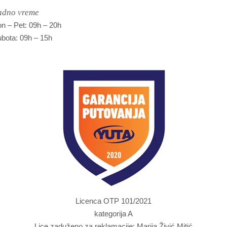
adno vreme
n – Pet: 09h – 20h
bota: 09h – 15h
Licenca OTP 101/2021
kategorija A
Lice zaduženo za reklamacije: Marija Živić Mitić