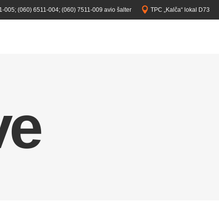
1-005;
(060) 6511-004;
(060) 7511-009 avio šalter
TPC „Kalča“ lokal D73
ve