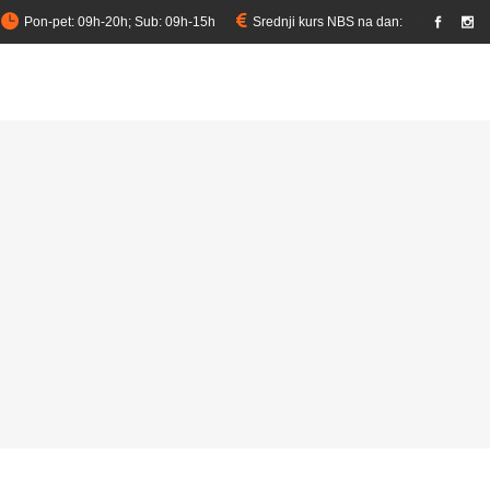
Pon-pet: 09h-20h; Sub: 09h-15h
Srednji kurs NBS na dan:
link