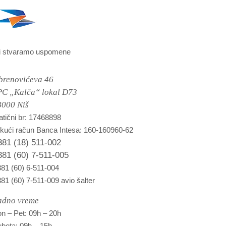
i stvaramo uspomene
brenovićeva 46
PC „Kalča“ lokal D73
8000 Niš
tični br: 17468898
kući račun Banca Intesa: 160-160960-62
381 (18) 511-002
381 (60) 7-511-005
81 (60) 6-511-004
81 (60) 7-511-009 avio šalter
adno vreme
n – Pet: 09h – 20h
bota: 09h – 15h