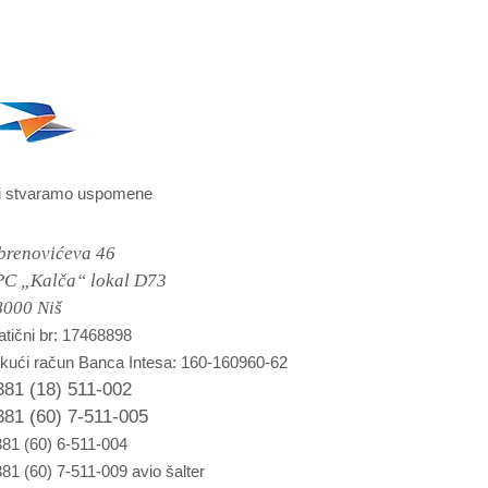
i stvaramo uspomene
brenovićeva 46
PC „Kalča“ lokal D73
8000 Niš
tični br: 17468898
kući račun Banca Intesa: 160-160960-62
381 (18) 511-002
381 (60) 7-511-005
81 (60) 6-511-004
81 (60) 7-511-009 avio šalter