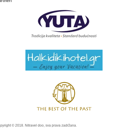
rtneri
pyright © 2018. Nitravel doo, sva prava zadržana.