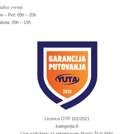
adno vreme
n – Pet: 09h – 20h
bota: 09h – 15h
Licenca OTP 101/2021
kategorija A
Lice zaduženo za reklamacije: Marija Živić Mitić