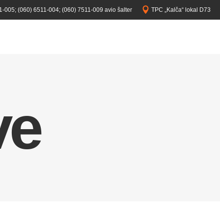
1-005;
(060) 6511-004;
(060) 7511-009 avio šalter
TPC „Kalča“ lokal D73
ve