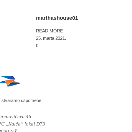
marthashouse01
READ MORE
25. marta 2021.
0
i stvaramo uspomene
brenovićeva 46
PC „Kalča“ lokal D73
8000 Niš