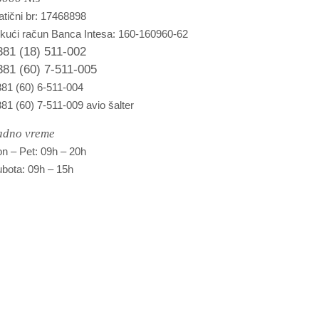
tični br: 17468898
kući račun Banca Intesa: 160-160960-62
381 (18) 511-002
381 (60) 7-511-005
81 (60) 6-511-004
81 (60) 7-511-009 avio šalter
adno vreme
n – Pet: 09h – 20h
bota: 09h – 15h