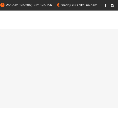
Pon-pet: 09h-20h; Sub: 09h-15h
Srednji kurs NBS na dan:
link