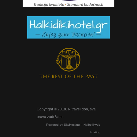
Copyright © 2018. Nitravel doo, sva
prava zadržana.
Powered by
SkyHosting – Najbolji web
hosting