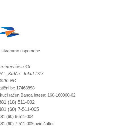
i stvaramo uspomene
brenovićeva 46
PC „Kalča“ lokal D73
8000 Niš
tični br: 17468898
kući račun Banca Intesa: 160-160960-62
381 (18) 511-002
381 (60) 7-511-005
81 (60) 6-511-004
81 (60) 7-511-009 avio šalter