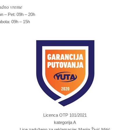
adno vreme
n – Pet: 09h – 20h
bota: 09h – 15h
Licenca OTP 101/2021
kategorija A
Lice zaduženo za reklamacije: Marija Živić Mitić