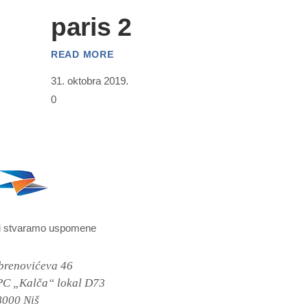
paris 2
READ MORE
31. oktobra 2019.
0
i stvaramo uspomene
brenovićeva 46
PC „Kalča“ lokal D73
8000 Niš