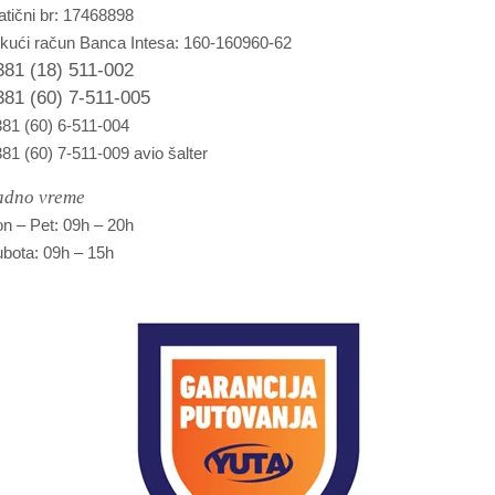
tični br: 17468898
kući račun Banca Intesa: 160-160960-62
381 (18) 511-002
381 (60) 7-511-005
81 (60) 6-511-004
81 (60) 7-511-009 avio šalter
adno vreme
n – Pet: 09h – 20h
bota: 09h – 15h