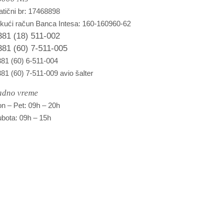
tični br: 17468898
kući račun Banca Intesa: 160-160960-62
381 (18) 511-002
381 (60) 7-511-005
81 (60) 6-511-004
81 (60) 7-511-009 avio šalter
adno vreme
n – Pet: 09h – 20h
bota: 09h – 15h