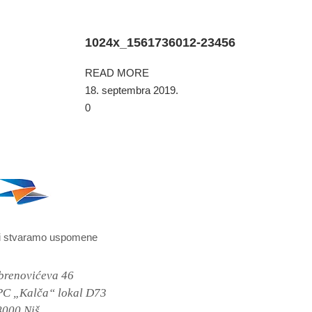
1024x_1561736012-23456
READ MORE
18. septembra 2019.
0
i stvaramo uspomene
brenovićeva 46
PC „Kalča“ lokal D73
8000 Niš