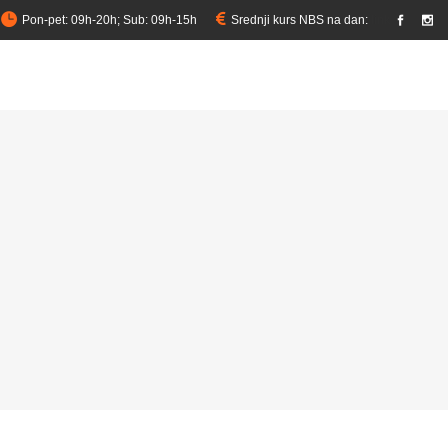
Pon-pet: 09h-20h; Sub: 09h-15h
Srednji kurs NBS na dan:
link