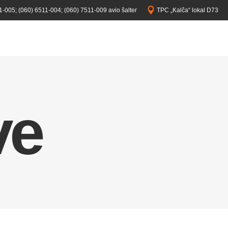
1-005;
(060) 6511-004;
(060) 7511-009 avio šalter
TPC „Kalča“ lokal D73
ve