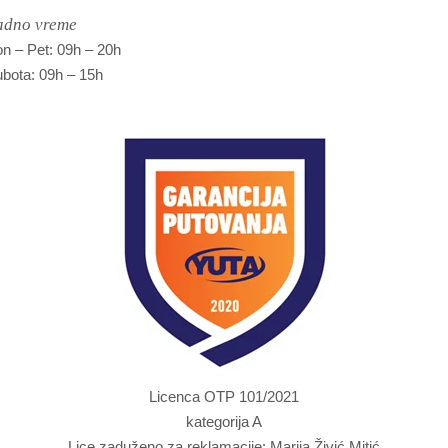
adno vreme
n – Pet: 09h – 20h
bota: 09h – 15h
Licenca OTP 101/2021
kategorija A
Lice zaduženo za reklamacije: Marija Živić Mitić