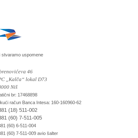
i stvaramo uspomene
brenovićeva 46
PC „Kalča“ lokal D73
8000 Niš
tični br: 17468898
kući račun Banca Intesa: 160-160960-62
381 (18) 511-002
381 (60) 7-511-005
81 (60) 6-511-004
81 (60) 7-511-009 avio šalter