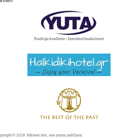
rtneri
pyright © 2018. Nitravel doo, sva prava zadržana.