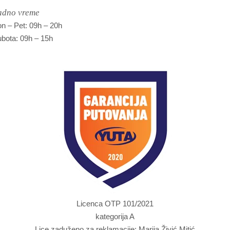
adno vreme
n – Pet: 09h – 20h
bota: 09h – 15h
Licenca OTP 101/2021
kategorija A
Lice zaduženo za reklamacije: Marija Živić Mitić