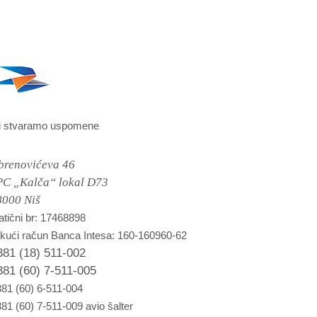
i stvaramo uspomene
brenovićeva 46
PC „Kalča“ lokal D73
8000 Niš
tični br: 17468898
kući račun Banca Intesa: 160-160960-62
381 (18) 511-002
381 (60) 7-511-005
81 (60) 6-511-004
81 (60) 7-511-009 avio šalter