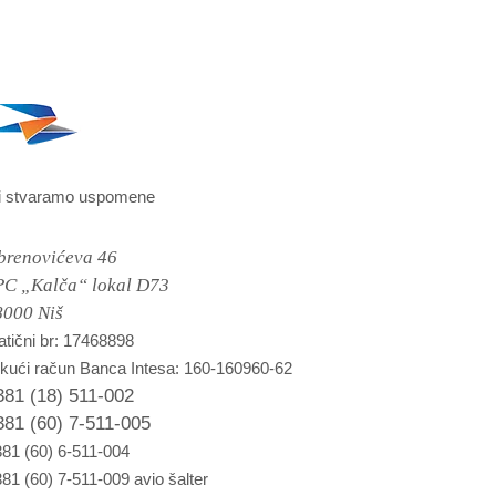
i stvaramo uspomene
brenovićeva 46
PC „Kalča“ lokal D73
8000 Niš
tični br: 17468898
kući račun Banca Intesa: 160-160960-62
381 (18) 511-002
381 (60) 7-511-005
81 (60) 6-511-004
81 (60) 7-511-009 avio šalter