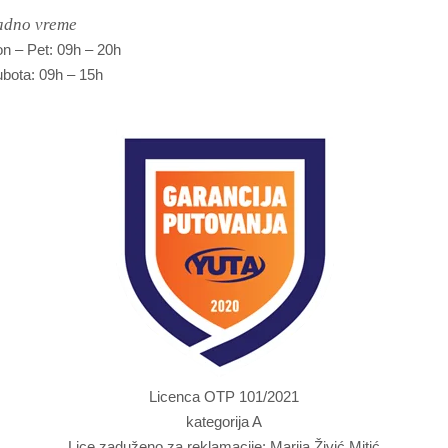
adno vreme
n – Pet: 09h – 20h
bota: 09h – 15h
Licenca OTP 101/2021
kategorija A
Lice zaduženo za reklamacije: Marija Živić Mitić