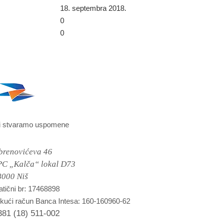
18. septembra 2018.
0
0
i stvaramo uspomene
brenovićeva 46
PC „Kalča“ lokal D73
8000 Niš
tični br: 17468898
kući račun Banca Intesa: 160-160960-62
381 (18) 511-002