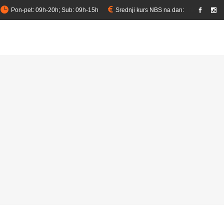
Pon-pet: 09h-20h; Sub: 09h-15h
Srednji kurs NBS na dan:
link