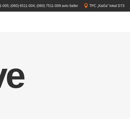
1-005;
(060) 6511-004;
(060) 7511-009 avio šalter
TPC „Kalča“ lokal D73
ve