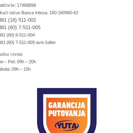
tični br: 17468898
kući račun Banca Intesa: 160-160960-62
381 (18) 511-002
381 (60) 7-511-005
81 (60) 6-511-004
81 (60) 7-511-009 avio šalter
adno vreme
n – Pet: 09h – 20h
bota: 09h – 15h