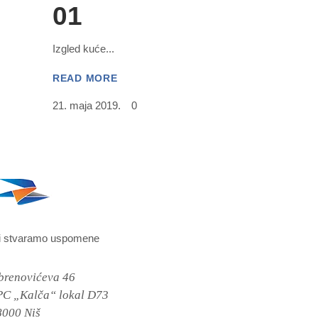
01
Izgled kuće
READ MORE
21. maja 2019.
0
i stvaramo uspomene
brenovićeva 46
PC „Kalča“ lokal D73
8000 Niš