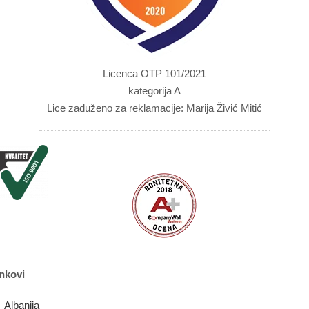
Licenca OTP 101/2021
kategorija A
Lice zaduženo za reklamacije: Marija Živić Mitić
nkovi
Albanija