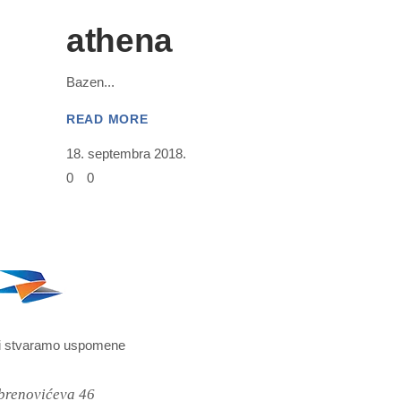
athena
Bazen
READ MORE
18. septembra 2018.
0
0
i stvaramo uspomene
brenovićeva 46