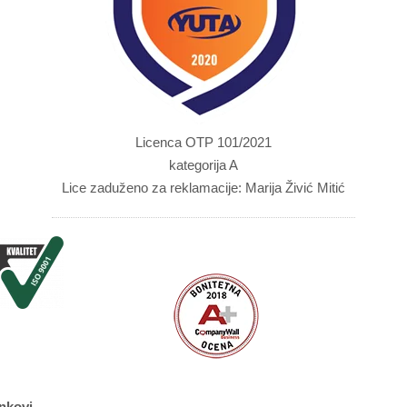
Licenca OTP 101/2021
kategorija A
Lice zaduženo za reklamacije: Marija Živić Mitić
nkovi