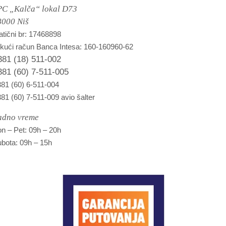
PC „Kalča“ lokal D73
8000 Niš
tični br: 17468898
kući račun Banca Intesa: 160-160960-62
381 (18) 511-002
381 (60) 7-511-005
81 (60) 6-511-004
81 (60) 7-511-009 avio šalter
adno vreme
n – Pet: 09h – 20h
bota: 09h – 15h