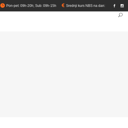
Pon-pet: 09h-20h; Sub: 09h-15h
Srednji kurs NBS na dan:
link