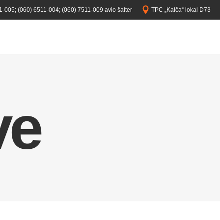
1-005;
(060) 6511-004;
(060) 7511-009 avio šalter
TPC „Kalča“ lokal D73
ve