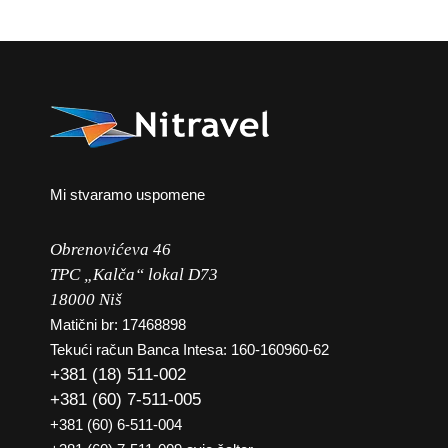
Mi stvaramo uspomene
Obrenovićeva 46
TPC „Kalča“ lokal D73
18000 Niš
Matični br: 17468898
Tekući račun Banca Intesa: 160-160960-62
+381 (18) 511-002
+381 (60) 7-511-005
+381 (60) 6-511-004