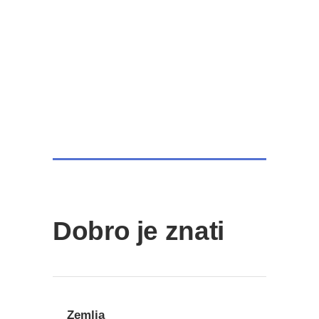
Hotel Princess ****
Bar
Nitravel, Leto 2022, Crna Gora, Bar
Dobro je znati
Zemlja