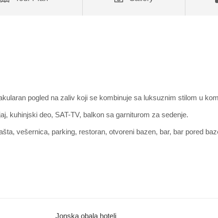
kularan pogled na zaliv koji se kombinuje sa luksuznim stilom u kom
uredjaj, kuhinjski deo, SAT-TV, balkon sa garniturom za sedenje
ašta, vešernica, parking, restoran, otvoreni bazen, bar, bar pored baze
 doplatu). .
Jonska obala hoteli