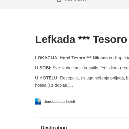
Lefkada *** Tesoro
LOKACIJA
:
Hotel Tesoro *** Nikiana
nudi spekta
U SOBI
: Sve sobe imaju kupatilo, fen, klima-
U HOTELU:
Recepcija, usluga nošenja prtljaga, b
hotela (uz
Jonska obala hoteli
Destination