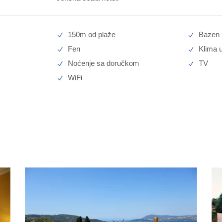
150m od plaže
Bazen
Fen
Klima u
Noćenje sa doručkom
TV
WiFi