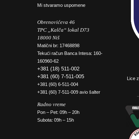
Mi stvaramo uspomene
Obrenovićeva 46
TPC „Kalča“ lokal D73
18000 Niš
Matični br: 17468898
Tekući račun Banca Intesa: 160-
160960-62
+381 (18) 511-002
+381 (60) 7-511-005
Lice 
+381 (60) 6-511-004
+381 (60) 7-511-009 avio šalter
Radno vreme
Pon – Pet: 09h – 20h
Subota: 09h – 15h