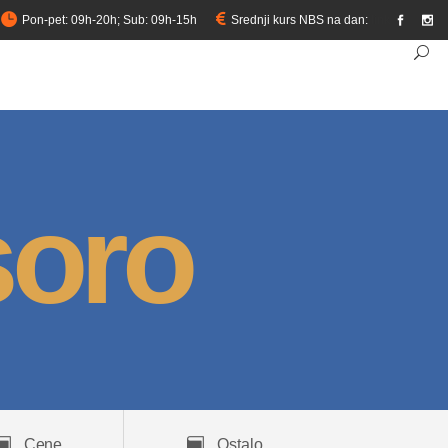
Pon-pet: 09h-20h; Sub: 09h-15h
Srednji kurs NBS na dan:
link
soro
Cene
Ostalo