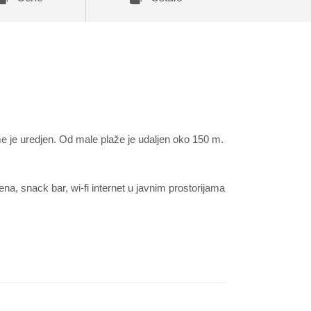
e je uredjen. Od male plaže je udaljen oko 150 m.
.
na, snack bar, wi-fi internet u javnim prostorijama