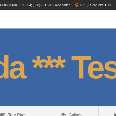
1-005;
(060) 6511-004;
(060) 7511-009 avio šalter
TPC „Kalča“ lokal D73
a *** Te
Tour Plan
Gallery