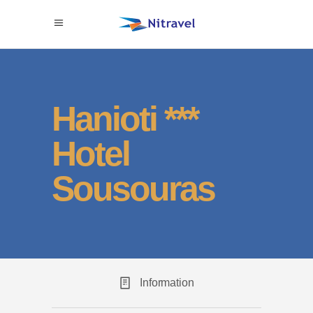
Hanioti ***
Hotel
Sousouras
Information