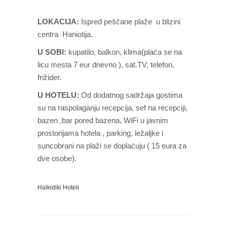
LOKACIJA:
Ispred peščane plaže u blizini
centra Haniotija.
U SOBI:
kupatilo, balkon, klima(plaća se na
licu mesta 7 eur dnevno ), sat.TV, telefon,
frižider.
U
HOTELU
:
Od dodatnog sadržaja gostima
su na raspolaganju recepcija, sef na recepciji,
bazen ,bar pored bazena, WiFi u javnim
prostorijama hotela , parking, ležaljke i
suncobrani na plaži se doplaćuju ( 15 eura za
dve osobe).
Halkidiki Hoteli