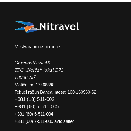
Mi stvaramo uspomene
Obrenovićeva 46
TPC „Kalča“ lokal D73
18000 Niš
Matični br: 17468898
Tekući račun Banca Intesa: 160-160960-62
+381 (18) 511-002
+381 (60) 7-511-005
+381 (60) 6-511-004
+381 (60) 7-511-009 avio šalter