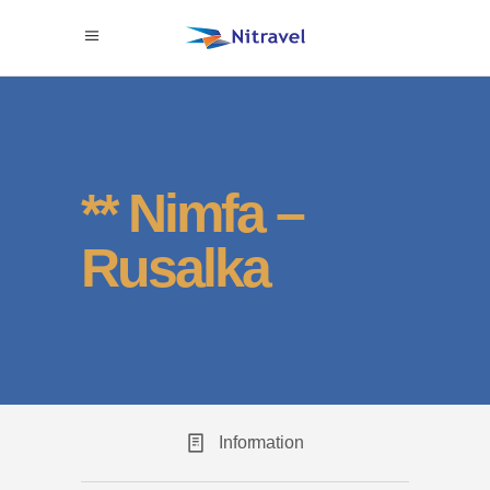
** Nimfa –
Rusalka
Information