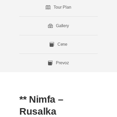
Tour Plan
Gallery
Cene
Prevoz
** Nimfa –
Rusalka