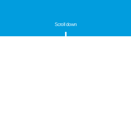
Scroll down
Information
Tour Plan
Cene
Ostalo