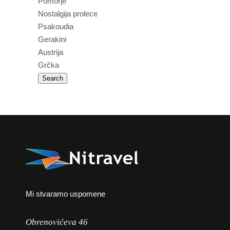
Pomorje
Nostalgija prolece
Psakoudia
Gerakini
Austrija
Grčka
Mi stvaramo uspomene
Obrenovićeva 46