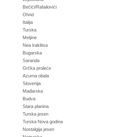
Bečići/Rafailovići
Ohrid
Italija
Turska
Meljine
Nea Iraklitsa
Bugarska
Saranda
Grčka proleće
Azurna obala
Slovenija
Mađarska
Budva
Stara planina
Turska jesen
Turska Nova godina
Nostalgija jesen
Nemacka