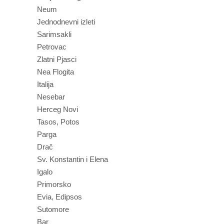
Neum
Jednodnevni izleti
Sarimsakli
Petrovac
Zlatni Pjasci
Nea Flogita
Italija
Nesebar
Herceg Novi
Tasos, Potos
Parga
Drač
Sv. Konstantin i Elena
Igalo
Primorsko
Evia, Edipsos
Sutomore
Bar