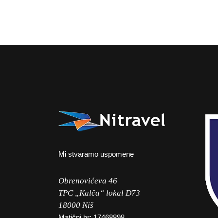
Mi stvaramo uspomene
Obrenovićeva 46
TPC „Kalča“ lokal D73
18000 Niš
Matični br: 17468898