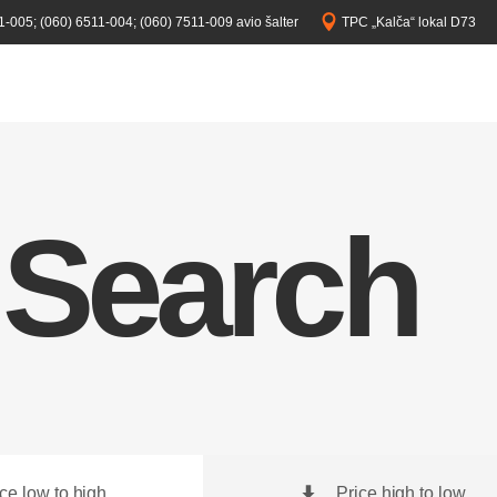
1-005;
(060) 6511-004;
(060) 7511-009 avio šalter
TPC „Kalča“ lokal D73
 Search
ice low to high
Price high to low