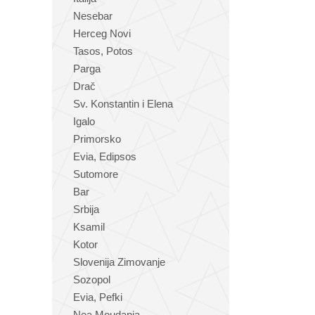
Nesebar
Herceg Novi
Tasos, Potos
Parga
Drač
Sv. Konstantin i Elena
Igalo
Primorsko
Evia, Edipsos
Sutomore
Bar
Srbija
Ksamil
Kotor
Slovenija Zimovanje
Sozopol
Evia, Pefki
Nea Moudania