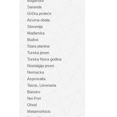
Bugarska
Saranda
Grčka proleće
Azurna obala
Slovenija
Mađarska
Budva
Stara planina
Turska jesen
Turska Nova godina
Nostalgija jesen
Nemacka
Asprovalta
Tasos, Limenaria
Bansko
Nei Pori
Ohrid
Metamorfosis