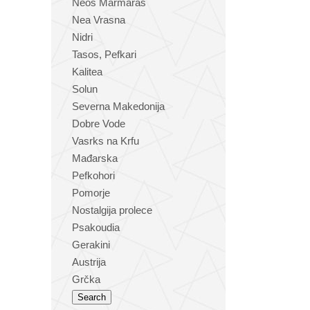
Neos Marmaras
Nea Vrasna
Nidri
Tasos, Pefkari
Kalitea
Solun
Severna Makedonija
Dobre Vode
Vasrks na Krfu
Mađarska
Pefkohori
Pomorje
Nostalgija prolece
Psakoudia
Gerakini
Austrija
Grčka