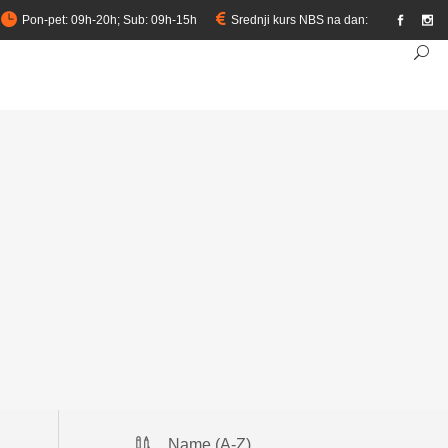
Pon-pet: 09h-20h; Sub: 09h-15h
Srednji kurs NBS na dan:
link
Name (A-Z)