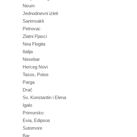
Neum
Jednodnevni izleti
Sarimsakli
Petrovac
Zlatni Pjasci
Nea Flogita
Italija
Nesebar
Herceg Novi
Tasos, Potos
Parga
Drač
Sv. Konstantin i Elena
Igalo
Primorsko
Evia, Edipsos
Sutomore
Bar