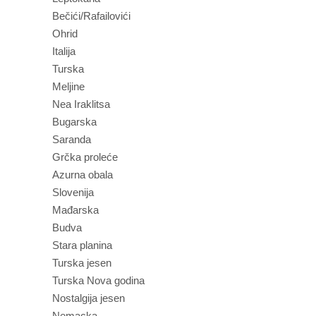
Bečići/Rafailovići
Ohrid
Italija
Turska
Meljine
Nea Iraklitsa
Bugarska
Saranda
Grčka proleće
Azurna obala
Slovenija
Mađarska
Budva
Stara planina
Turska jesen
Turska Nova godina
Nostalgija jesen
Nemacka