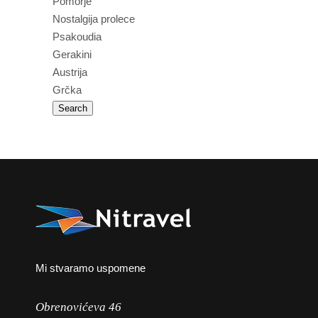
Pomorje
Nostalgija prolece
Psakoudia
Gerakini
Austrija
Grčka
Mi stvaramo uspomene
Obrenovićeva 46