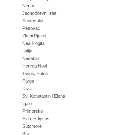
Neum
Jednodnevni izleti
Sarimsakli
Petrovac
Zlatni Pjasci
Nea Flogita
Italija
Nesebar
Herceg Novi
Tasos, Potos
Parga
Drač
Sv. Konstantin i Elena
Igalo
Primorsko
Evia, Edipsos
Sutomore
Bar