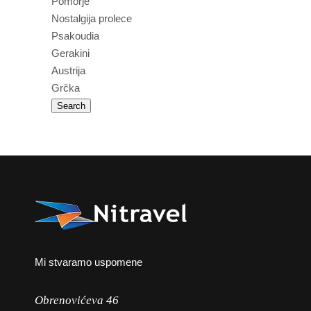
Pomorje
Nostalgija prolece
Psakoudia
Gerakini
Austrija
Grčka
Mi stvaramo uspomene
Obrenovićeva 46