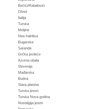
Bečići/Rafailovići
Ohrid
Italija
Turska
Meljine
Nea Iraklitsa
Bugarska
Saranda
Grčka proleće
Azurna obala
Slovenija
Mađarska
Budva
Stara planina
Turska jesen
Turska Nova godina
Nostalgija jesen
Nemacka