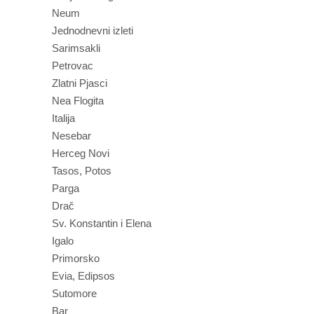
Neum
Jednodnevni izleti
Sarimsakli
Petrovac
Zlatni Pjasci
Nea Flogita
Italija
Nesebar
Herceg Novi
Tasos, Potos
Parga
Drač
Sv. Konstantin i Elena
Igalo
Primorsko
Evia, Edipsos
Sutomore
Bar