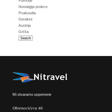
Pomorje
Nostalgija prolece
Psakoudia
Gerakini
Austrija
Grčka
Mi stvaramo uspomene
Obrenovićeva 46