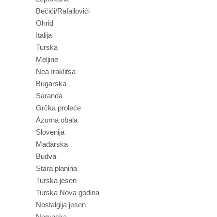
Bečići/Rafailovići
Ohrid
Italija
Turska
Meljine
Nea Iraklitsa
Bugarska
Saranda
Grčka proleće
Azurna obala
Slovenija
Mađarska
Budva
Stara planina
Turska jesen
Turska Nova godina
Nostalgija jesen
Nemacka