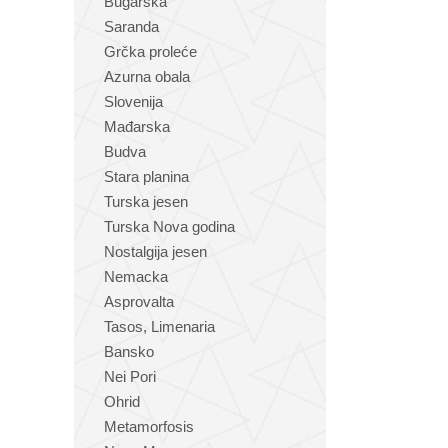
Bugarska
Saranda
Grčka proleće
Azurna obala
Slovenija
Mađarska
Budva
Stara planina
Turska jesen
Turska Nova godina
Nostalgija jesen
Nemacka
Asprovalta
Tasos, Limenaria
Bansko
Nei Pori
Ohrid
Metamorfosis