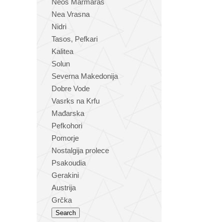
Neos Marmaras
Nea Vrasna
Nidri
Tasos, Pefkari
Kalitea
Solun
Severna Makedonija
Dobre Vode
Vasrks na Krfu
Mađarska
Pefkohori
Pomorje
Nostalgija prolece
Psakoudia
Gerakini
Austrija
Grčka