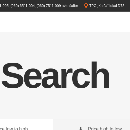
1-005;
(060) 6511-004;
(060) 7511-009 avio šalter
TPC „Kalča“ lokal D73
 Search
ice low to high
Price high to low