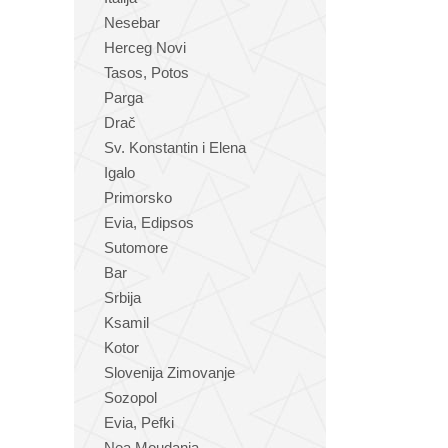
Nesebar
Herceg Novi
Tasos, Potos
Parga
Drač
Sv. Konstantin i Elena
Igalo
Primorsko
Evia, Edipsos
Sutomore
Bar
Srbija
Ksamil
Kotor
Slovenija Zimovanje
Sozopol
Evia, Pefki
Nea Moudania