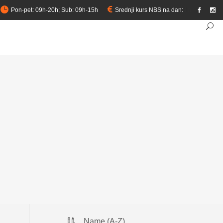
Pon-pet: 09h-20h; Sub: 09h-15h
Srednji kurs NBS na dan:
link
Name (A-Z)