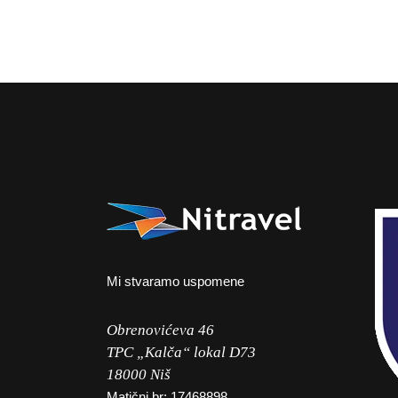
Mi stvaramo uspomene
Obrenovićeva 46
TPC „Kalča“ lokal D73
18000 Niš
Matični br: 17468898