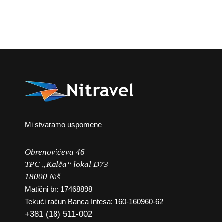
Mi stvaramo uspomene
Obrenovićeva 46
TPC „Kalča“ lokal D73
18000 Niš
Matični br: 17468898
Tekući račun Banca Intesa: 160-160960-62
+381 (18) 511-002