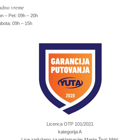
adno vreme
n – Pet: 09h – 20h
bota: 09h – 15h
Licenca OTP 101/2021
kategorija A
Lice zaduženo za reklamacije: Marija Živić Mitić