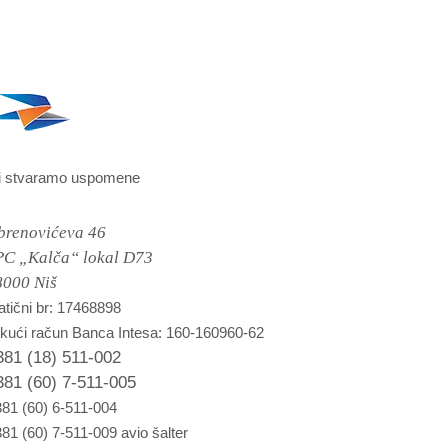
i stvaramo uspomene
brenovićeva 46
PC „Kalča“ lokal D73
8000 Niš
tični br: 17468898
kući račun Banca Intesa: 160-160960-62
381 (18) 511-002
381 (60) 7-511-005
81 (60) 6-511-004
81 (60) 7-511-009 avio šalter