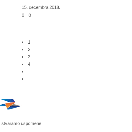
15. decembra 2018.
0
0
1
2
3
4
i stvaramo uspomene