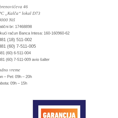
brenovićeva 46
PC „Kalča“ lokal D73
8000 Niš
tični br: 17468898
kući račun Banca Intesa: 160-160960-62
381 (18) 511-002
381 (60) 7-511-005
81 (60) 6-511-004
81 (60) 7-511-009 avio šalter
adno vreme
n – Pet: 09h – 20h
bota: 09h – 15h