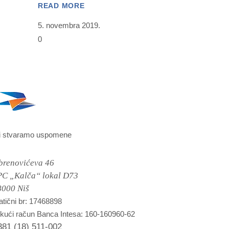
READ MORE
5. novembra 2019.
0
i stvaramo uspomene
brenovićeva 46
PC „Kalča“ lokal D73
8000 Niš
tični br: 17468898
kući račun Banca Intesa: 160-160960-62
381 (18) 511-002