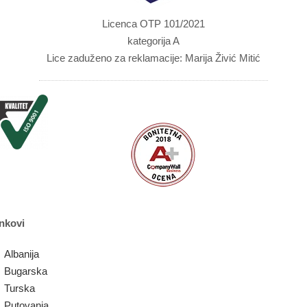
Licenca OTP 101/2021
kategorija A
Lice zaduženo za reklamacije: Marija Živić Mitić
nkovi
Albanija
Bugarska
Turska
Putovanja