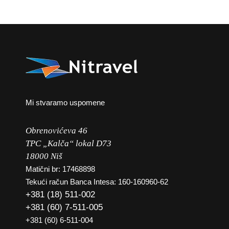
Mi stvaramo uspomene
Obrenovićeva 46
TPC „Kalča“ lokal D73
18000 Niš
Matični br: 17468898
Tekući račun Banca Intesa: 160-160960-62
+381 (18) 511-002
+381 (60) 7-511-005
+381 (60) 6-511-004