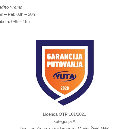
adno vreme
n – Pet: 09h – 20h
bota: 09h – 15h
Licenca OTP 101/2021
kategorija A
Lice zaduženo za reklamacije: Marija Živić Mitić