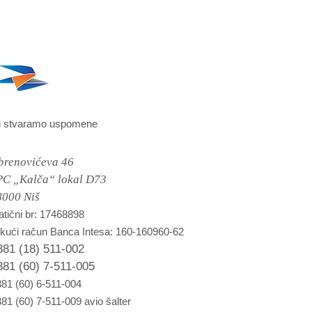
i stvaramo uspomene
brenovićeva 46
PC „Kalča“ lokal D73
8000 Niš
tični br: 17468898
kući račun Banca Intesa: 160-160960-62
381 (18) 511-002
381 (60) 7-511-005
81 (60) 6-511-004
81 (60) 7-511-009 avio šalter