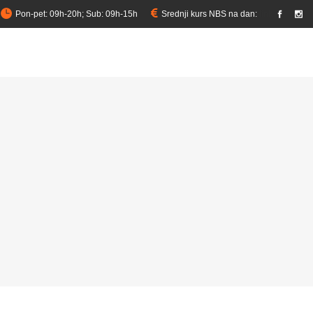
Pon-pet: 09h-20h; Sub: 09h-15h
Srednji kurs NBS na dan:
link