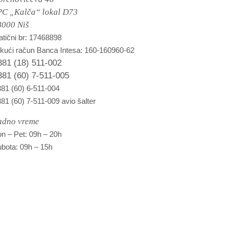
PC „Kalča“ lokal D73
8000 Niš
tični br: 17468898
kući račun Banca Intesa: 160-160960-62
381 (18) 511-002
381 (60) 7-511-005
81 (60) 6-511-004
81 (60) 7-511-009 avio šalter
adno vreme
n – Pet: 09h – 20h
bota: 09h – 15h