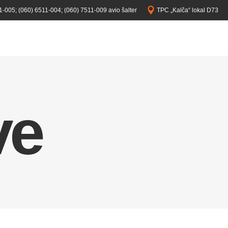
1-005;
(060) 6511-004;
(060) 7511-009 avio šalter
TPC „Kalča“ lokal D73
ve