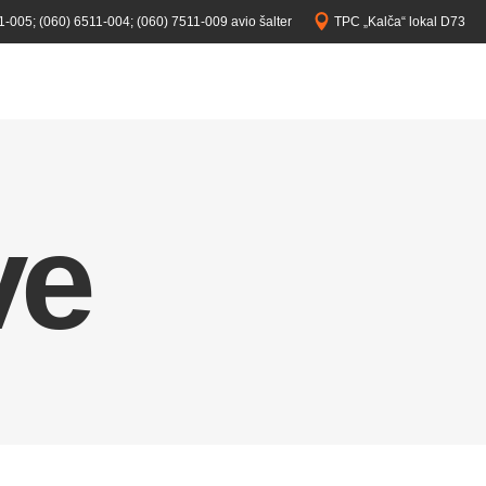
1-005;
(060) 6511-004;
(060) 7511-009 avio šalter
TPC „Kalča“ lokal D73
ve