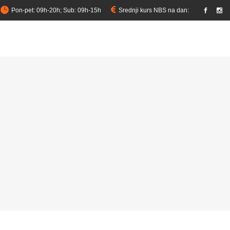
Pon-pet: 09h-20h; Sub: 09h-15h
Srednji kurs NBS na dan:
link