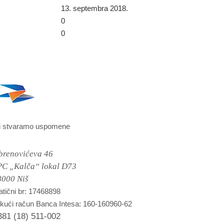
13. septembra 2018.
0
0
i stvaramo uspomene
brenovićeva 46
PC „Kalča“ lokal D73
8000 Niš
tični br: 17468898
kući račun Banca Intesa: 160-160960-62
381 (18) 511-002