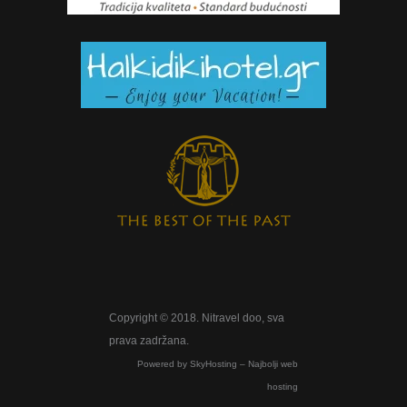
Copyright © 2018. Nitravel doo, sva
prava zadržana.
Powered by
SkyHosting – Najbolji web
hosting