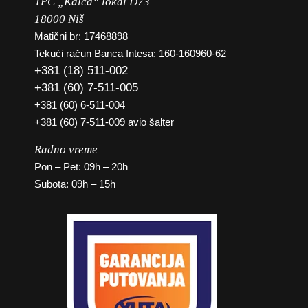
TPC „Kalča“ lokal D73
18000 Niš
Matični br: 17468898
Tekući račun Banca Intesa: 160-160960-62
+381 (18) 511-002
+381 (60) 7-511-005
+381 (60) 6-511-004
+381 (60) 7-511-009 avio šalter
Radno vreme
Pon – Pet: 09h – 20h
Subota: 09h – 15h