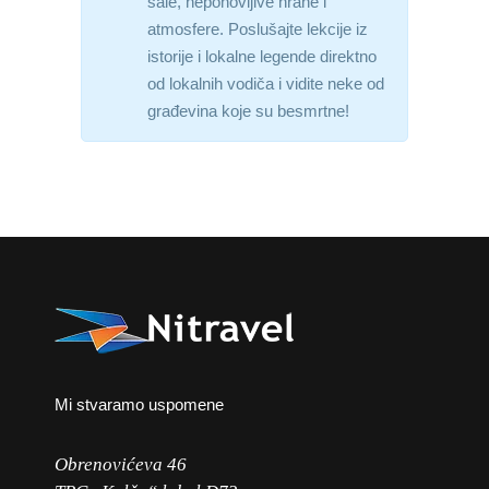
šale, neponovljive hrane i
atmosfere. Poslušajte lekcije iz
istorije i lokalne legende direktno
od lokalnih vodiča i vidite neke od
građevina koje su besmrtne!
Mi stvaramo uspomene
Obrenovićeva 46