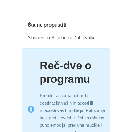
Šta ne propustiti
Sladoled na Stradunu u Dubrovniku
Reč-dve o
programu
Krenite sa nama put onih
destinacija vaših mladosti ili
mladosti vaših roditelja. Putovanje
koja prati sevdah ili žal za mlados’
puno emocija, predivne muzike i