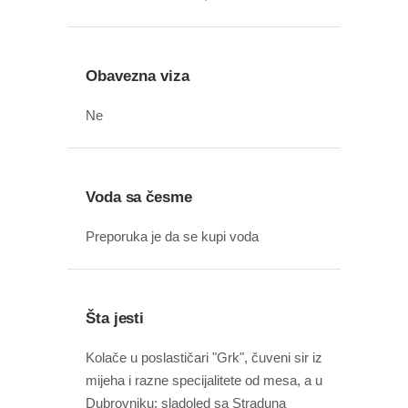
Obavezna viza
Ne
Voda sa česme
Preporuka je da se kupi voda
Šta jesti
Kolače u poslastičari "Grk", čuveni sir iz
mijeha i razne specijalitete od mesa, a u
Dubrovniku: sladoled sa Straduna